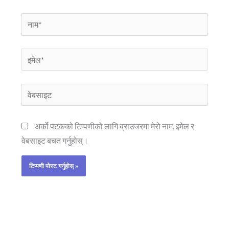
नाम*
इमेल*
वेबसाइट
अर्को पटकको टिप्पणीको लागि ब्राउजरमा मेरो नाम, इमेल र
वेबसाइट बचत गर्नुहोस्।