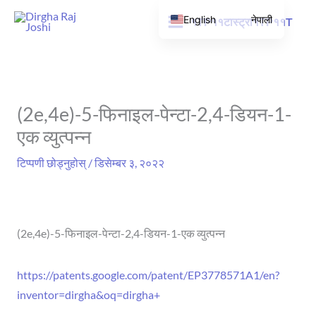
सामग्रीमा
English
नेपाली
१TP११टास्ट्रा१TP११T
जानुहोस्
(2e,4e)-5-फिनाइल-पेन्टा-2,4-डियन-1-
एक व्युत्पन्न
टिप्पणी छोड्नुहोस्
/
डिसेम्बर ३, २०२२
(2e,4e)-5-फिनाइल-पेन्टा-2,4-डियन-1-एक व्युत्पन्न
https://patents.google.com/patent/EP3778571A1/en?
inventor=dirgha&oq=dirgha+