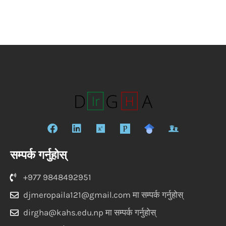
फे
लि
रि
स
ङ्क्ड
स
बु
इ
र्च
सम्पर्क गर्नुहोस्
क
न
गे
ट
+977 9848492951
djmeropaila121@gmail.com
मा सम्पर्क गर्नुहोस्
dirgha@kahs.edu.np
मा सम्पर्क गर्नुहोस्