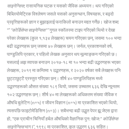
साइनेन्सिस
; रासायनिक घटक र यसको जैविक अध्ययन। थप गरिएको
बिब्लियोमेट्रिक विश्लेषण जसले यसको अनुसन्धान, विषयहरू, र बढ्दो
प्रवृत्तिहरूको ज्ञान र बुझाइलाई फराकिलो बनाउन मद्दत गर्नेछ। खोज शब्द
"“
"कोर्डिसेप्स साइनेन्सिस"”
गुगल स्कॉलरमा टाइप गरिएको थियो र देखा
परेका लेखहरू (कुल १,१३४ लेखहरू) चयन गरिएका छन्, जसमा १०० भन्दा
बढी उद्धरणहरू छन् जसमा ४० लेखहरू छन्। जर्नल, प्रकाशनको वर्ष,
पाण्डुलिपि प्रकार, र पहिलो लेखक अनुसार थप मूल्याङ्कन गरिएको छ।
यसलाई अझ व्यापक बनाउन २०१७-१८ मा १० भन्दा बढी उद्धरणहरू भएका
लेखहरू, २०१९ मा कम्तिमा १ उद्धरणहरू, र २०२० वर्षका सबै लेखहरू पनि
छुट्टाछुट्टै प्रस्तुत गरिएका छन्। शीर्ष ४० पाण्डुलिपिहरू मध्ये
उद्धरणहरूको औसत संख्या १८९ थियो, जसमा उच्चतम ६३६ देखि न्यूनतम
१०२ उद्धरणहरू छन्। शीर्ष ४० मा लेखहरूको अधिकतम संख्या जैविक र
औषधि बुलेटिन (n=५) र जीवन विज्ञान (n=५) मा प्रकाशित भएको थियो,
त्यसपछि फाइटोमेडिसिन (n=३)। सबैभन्दा बढी उद्धृत पेपर झू जेएस द्वारा
हो, "एक प्राचीन चिनियाँ हर्बल औषधिको वैज्ञानिक पुन: खोज:"
कोर्डिसेप्स
साइनेन्सिस
भाग I”, १९९८ मा प्रकाशित, कुल उद्धरण ६३६ सहित।