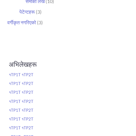
समीक्षा लेख
(10)
पेटेन्टहरू
(3)
वर्गीकृत नगरिएको
(3)
अभिलेखहरू
१TP1T १TP2T
१TP1T १TP2T
१TP1T १TP2T
१TP1T १TP2T
१TP1T १TP2T
१TP1T १TP2T
१TP1T १TP2T