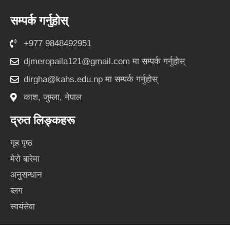
स
ङ्क्ड
स
बु
इ
र्च
सम्पर्क गर्नुहोस्
क
न
गे
ट
+977 9848492951
djmeropaila121@gmail.com
मा सम्पर्क गर्नुहोस्
dirgha@kahs.edu.np
मा सम्पर्क गर्नुहोस्
काश, जुम्ला, नेपाल
द्रुत लिङ्कहरू
गृह पृष्ठ
मेरो बारेमा
अनुसन्धान
ब्लग
स्वयंसेवा