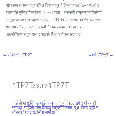
शीर्षकमा सबैभन्दा प्रचलित विषयवस्तु पोलिसेकराइड (n=१३) हो र
त्यसपछि एन्टिअक्सिडेन्ट (n=४) आउँछ। धेरैजसो अनुसन्धान चिनियाँ
अनुसन्धानकर्ताहरूद्वारा गरिन्छ। यो बिब्लियोमेट्रिक विश्लेषणले यस
क्षेत्रमा सबैभन्दा प्रभावशाली लेखहरू पहिचान गर्‍यो।
C.
साइनेन्सिस
अनुसन्धान र यसको सिंहावलोकन छलफल
←
अघिल्लो १TP9T
अर्को १TP९T
→
१TP7Tastra१TP7T
गाईको मासु विरुद्ध गाईको मूत्र, दूध, घिउ, दही र गोबरको
फाइदा: गाईको मासु विरुद्ध गाईको पिसाब, दूध, घिउ, दही र
गोबरको फाइदा: मिनी समीक्षा