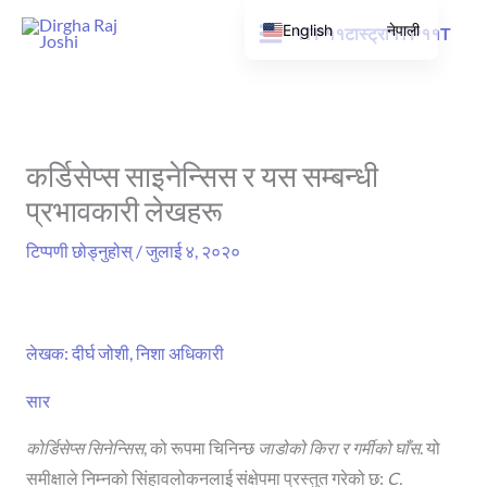
सामग्रीमा
English
नेपाली
१TP११टास्ट्रा१TP११T
जानुहोस्
कर्डिसेप्स साइनेन्सिस र यस सम्बन्धी
प्रभावकारी लेखहरू
टिप्पणी छोड्नुहोस्
/
जुलाई ४, २०२०
लेखक: दीर्घ जोशी, निशा अधिकारी
सार
कोर्डिसेप्स सिनेन्सिस
, को रूपमा चिनिन्छ
जाडोको किरा र गर्मीको घाँस
. यो
समीक्षाले निम्नको सिंहावलोकनलाई संक्षेपमा प्रस्तुत गरेको छ:
C.