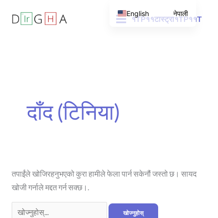
सामग्रीमा
English
नेपाली
१TP११टास्ट्रा१TP११T
जानुहोस्
को
लागि
खोज:
दाँद (टिनिया)
तपाईंले खोजिरहनुभएको कुरा हामीले फेला पार्न सकेनौं जस्तो छ। सायद
खोजी गर्नाले मद्दत गर्न सक्छ।.