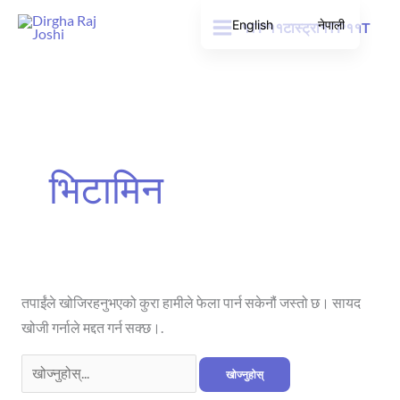
सामग्रीमा
English
नेपाली
१TP११टास्ट्रा१TP११T
जानुहोस्
को
लागि
खोज:
भिटामिन
तपाईंले खोजिरहनुभएको कुरा हामीले फेला पार्न सकेनौं जस्तो छ। सायद
खोजी गर्नाले मद्दत गर्न सक्छ।.