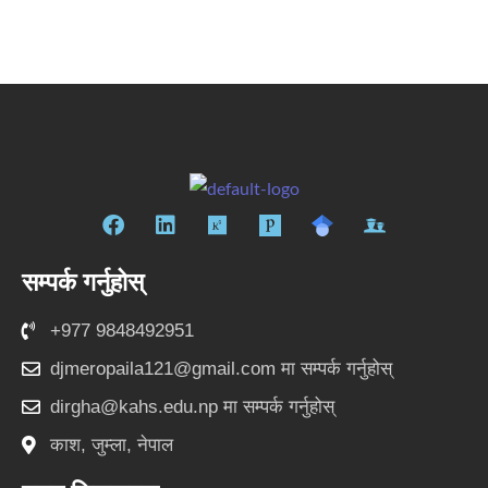
फे
लि
रि
स
ङ्क्ड
स
बु
इ
र्च
सम्पर्क गर्नुहोस्
क
न
गे
ट
+977 9848492951
djmeropaila121@gmail.com
मा सम्पर्क गर्नुहोस्
dirgha@kahs.edu.np
मा सम्पर्क गर्नुहोस्
काश, जुम्ला, नेपाल