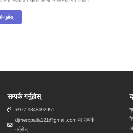
सम्पर्क गर्नुहोस्
द
+977 9848492951
गृ
मे
djmeropaila121@gmail.com
मा सम्पर्क
अ
गर्नुहोस्