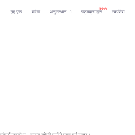
गृह पृष्ठ
बारेमा
अनुसन्धान
पाठ्यक्रमहरू
स्वयंसेवा
 सकेनौं जस्तो छ। सायद खोजी गर्नाले मद्दत गर्न सक्छ।.