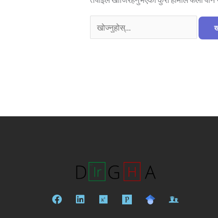
फे
लि
रि
स
ङ्क्ड
स