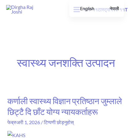
सामग्रीमा
English
नेपाली
१TP११टास्ट्रा१TP११T
जानुहोस्
स्वास्थ्य जनशक्ति उत्पादन
कर्णाली स्वास्थ्य विज्ञान प्रतिष्ठान जुम्लाले
कर्णाली
स्वास्थ्य
छिट्टै दि छाँट योग्य न्यायकर्ताहरू
विज्ञान
फेब्रुअरी 1, 2026
/
टिप्पणी छोड्नुहोस्
प्रतिष्ठान
जुम्लाले