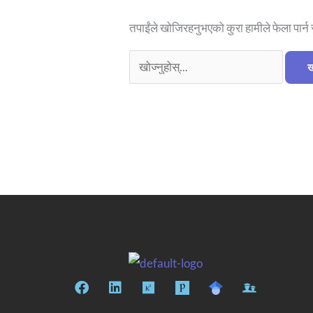
तपाईंले खोजिरहनुभएको कुरा हामीले फेला पार्न
फे
लि
रि
स
ङ्क्ड
स