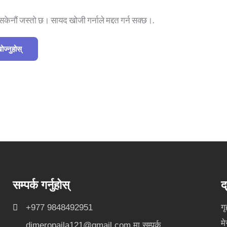
 सकेनौं जस्तो छ। सायद खोजी गर्नाले मद्दत गर्न सक्छ।.
सम्पर्क गर्नुहोस्
द
+977 9848492951
गृ
मे
djmeropaila121@gmail.com
मा सम्पर्क